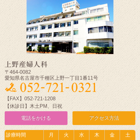
上野産婦人科
〒464-0082
愛知県名古屋市千種区上野一丁目1番11号
【FAX】052-721-1208
【休診日】木土PM、日祝
電話をかける
アクセス方法
診療時間
月
火
水
木
金
土