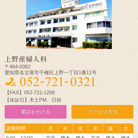
上野産婦人科
〒464-0082
愛知県名古屋市千種区上野一丁目1番11号
【FAX】052-721-1208
【休診日】木土PM、日祝
電話をかける
アクセス方法
診療時間
月
火
水
木
金
土